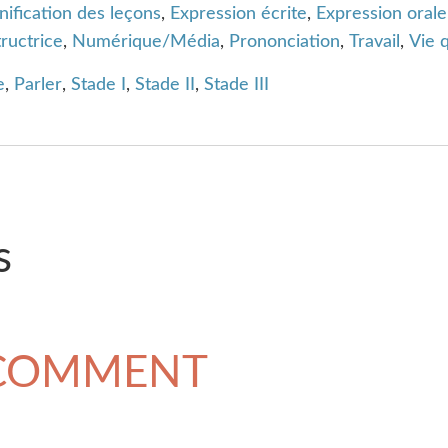
nification des leçons
,
Expression écrite
,
Expression orale
tructrice
,
Numérique/Média
,
Prononciation
,
Travail
,
Vie 
e
,
Parler
,
Stade I
,
Stade II
,
Stade III
s
 COMMENT